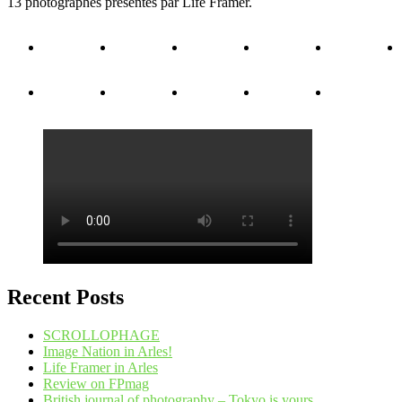
13 photographes présentés par Life Framer.
Recent Posts
SCROLLOPHAGE
Image Nation in Arles!
Life Framer in Arles
Review on FPmag
British journal of photography – Tokyo is yours