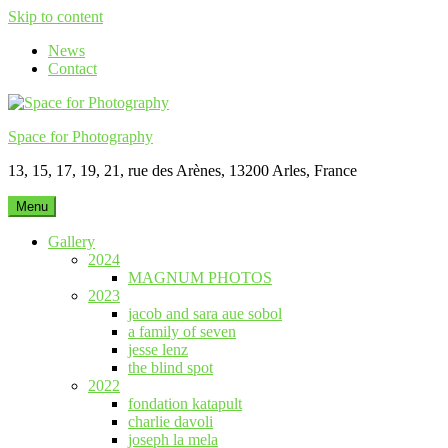
Skip to content
News
Contact
Space for Photography
13, 15, 17, 19, 21, rue des Arènes, 13200 Arles, France
Menu
Gallery
2024
MAGNUM PHOTOS
2023
jacob and sara aue sobol
a family of seven
jesse lenz
the blind spot
2022
fondation katapult
charlie davoli
joseph la mela