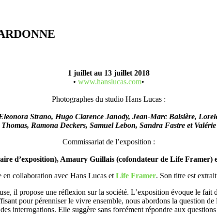
 PARDONNE
1 juillet au 13 juillet 2018
•
www.hanslucas.com
•
Photographes du studio Hans Lucas :
Eleonora Strano, Hugo Clarence Janody, Jean-Marc Balsière, Lorele
 Thomas, Ramona Deckers, Samuel Lebon, Sandra Fastre et Valérie
Commissariat de l’exposition :
re d’exposition), Amaury Guillais (cofondateur de Life Framer) e
ée en collaboration avec Hans Lucas et
Life Framer
. Son titre est extr
se, il propose une réflexion sur la société. L’exposition évoque le fait 
uffisant pour pérenniser le vivre ensemble, nous abordons la question de 
ve des interrogations. Elle suggère sans forcément répondre aux questi