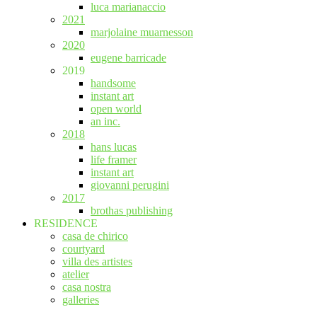
luca marianaccio
2021
marjolaine muarnesson
2020
eugene barricade
2019
handsome
instant art
open world
an inc.
2018
hans lucas
life framer
instant art
giovanni perugini
2017
brothas publishing
RESIDENCE
casa de chirico
courtyard
villa des artistes
atelier
casa nostra
galleries