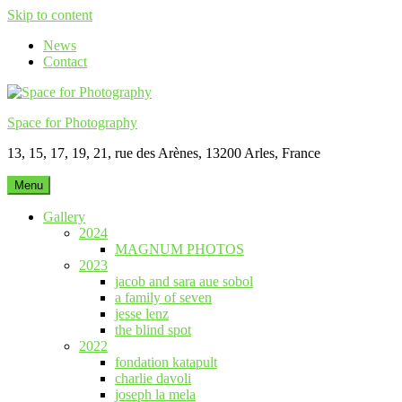
Skip to content
News
Contact
Space for Photography
13, 15, 17, 19, 21, rue des Arènes, 13200 Arles, France
Menu
Gallery
2024
MAGNUM PHOTOS
2023
jacob and sara aue sobol
a family of seven
jesse lenz
the blind spot
2022
fondation katapult
charlie davoli
joseph la mela