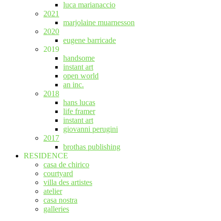
luca marianaccio
2021
marjolaine muarnesson
2020
eugene barricade
2019
handsome
instant art
open world
an inc.
2018
hans lucas
life framer
instant art
giovanni perugini
2017
brothas publishing
RESIDENCE
casa de chirico
courtyard
villa des artistes
atelier
casa nostra
galleries